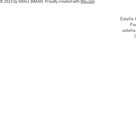
© 2023 by SMALL BRAND. Proudly created with
Wix.com
Estelle
Par
estell