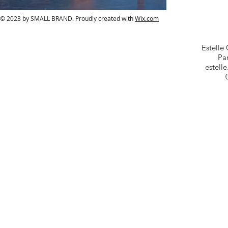
© 2023 by SMALL BRAND. Proudly created with
Wix.com
Estelle
Par
estell