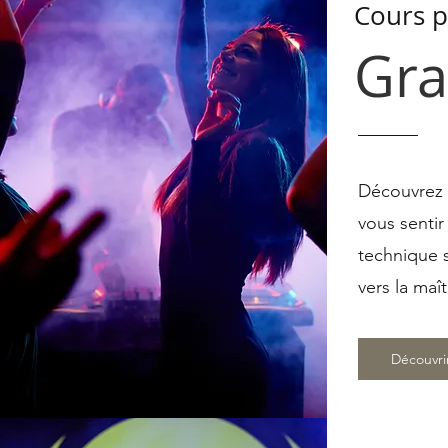
Cours p
Gra
Découvrez 
vous sentir
technique s
vers la ma
Découvri