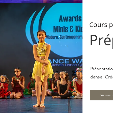
Cours p
Pré
Présentati
danse. Créa
Découvri