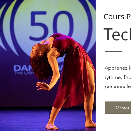
Cours P
Tec
Apprenez la
rythme. Pro
personnalis
Découvri