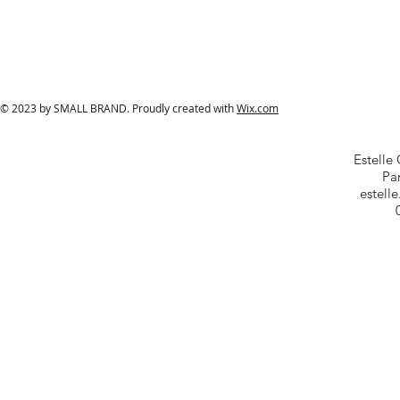
© 2023 by SMALL BRAND. Proudly created with
Wix.com
Estelle
Par
estell