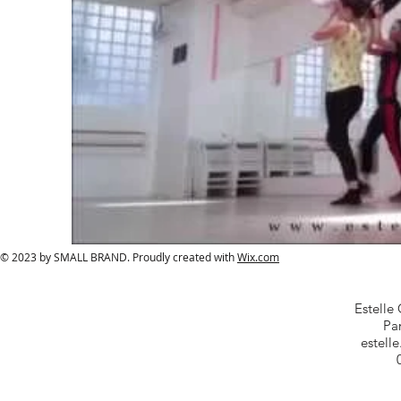
© 2023 by SMALL BRAND. Proudly created with
Wix.com
Estelle
Par
estell